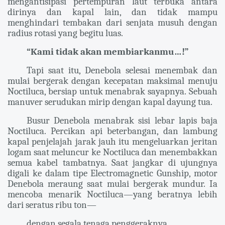
mengantisipasi pertempuran laut terbuka antara
dirinya dan kapal lain, dan tidak mampu
menghindari tembakan dari senjata musuh dengan
radius rotasi yang begitu luas.
“Kami tidak akan membiarkanmu…!”
Tapi saat itu, Denebola selesai menembak dan
mulai bergerak dengan kecepatan maksimal menuju
Noctiluca, bersiap untuk menabrak sayapnya. Sebuah
manuver serudukan mirip dengan kapal dayung tua.
Busur Denebola menabrak sisi lebar lapis baja
Noctiluca. Percikan api beterbangan, dan lambung
kapal penjelajah jarak jauh itu mengeluarkan jeritan
logam saat meluncur ke Noctiluca dan menembakkan
semua kabel tambatnya. Saat jangkar di ujungnya
digali ke dalam tipe Electromagnetic Gunship, motor
Denebola meraung saat mulai bergerak mundur. Ia
mencoba menarik Noctiluca—yang beratnya lebih
dari seratus ribu ton—
dengan segala tenaga penggeraknya.