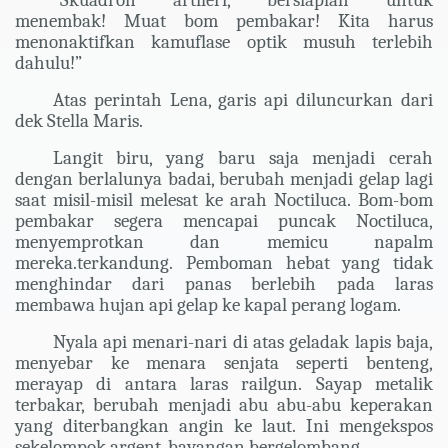
“Skuadron artileri, bersiaplah untuk
menembak! Muat bom pembakar! Kita harus
menonaktifkan kamuflase optik musuh terlebih
dahulu!”
Atas perintah Lena, garis api diluncurkan dari
dek Stella Maris.
Langit biru, yang baru saja menjadi cerah
dengan berlalunya badai, berubah menjadi gelap lagi
saat misil-misil melesat ke arah Noctiluca. Bom-bom
pembakar segera mencapai puncak Noctiluca,
menyemprotkan dan memicu napalm
mereka.
terkandung. Pemboman hebat yang tidak
menghindar dari panas berlebih pada laras
membawa hujan api gelap ke kapal perang logam.
Nyala api menari-nari di atas geladak lapis baja,
menyebar ke menara senjata seperti benteng,
merayap di antara laras railgun. Sayap metalik
terbakar, berubah menjadi abu abu-abu keperakan
yang diterbangkan angin ke laut. Ini mengekspos
sekelompok argent, bayangan bergelombang.