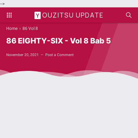
-->
OUZITSU UPDATE
Y
Home
›
86 Vol 8
86 EIGHTY-SIX - Vol 8 Bab 5
November 20, 2021
Post a Comment