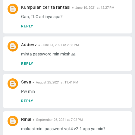
Kumpulan cerita fantasi
June 10, 2021 at 12:27 PM
Gan, TLC artinya apa?
REPLY
Addevv
June 14, 2021 at 2:38 PM
minta password min mksh 🙏
REPLY
Saya
August 25, 2021 at 11:41 PM
Pw min
REPLY
Rinal
September 26, 2021 at 7:02 PM
makasi min. password vol 4 v2.1 apa ya min?