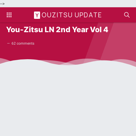
-->
OUZITSU UPDATE
Y
You-Zitsu LN 2nd Year Vol 4
62 comments