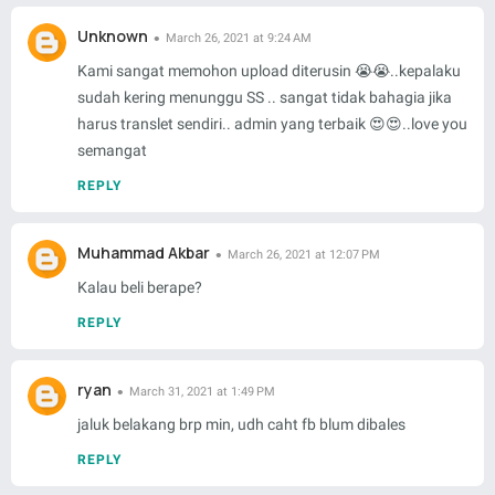
Unknown
March 26, 2021 at 9:24 AM
Kami sangat memohon upload diterusin 😭😭..kepalaku
sudah kering menunggu SS .. sangat tidak bahagia jika
harus translet sendiri.. admin yang terbaik 😍😍..love you
semangat
REPLY
Muhammad Akbar
March 26, 2021 at 12:07 PM
Kalau beli berape?
REPLY
ryan
March 31, 2021 at 1:49 PM
jaluk belakang brp min, udh caht fb blum dibales
REPLY