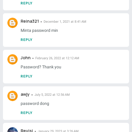
REPLY
Reina321
December 1, 2021 at 8:41 AM
Minta password min
REPLY
John
February 26, 2022 at 12:12 AM
Password? Thank you
REPLY
awjy
July 5, 2022 at 12:56 AM
password dong
REPLY
Revisi
January 29, 2023 at 3:26 AM