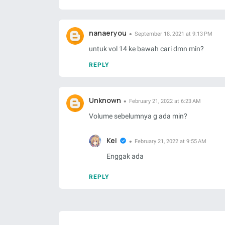
nanaeryou
September 18, 2021 at 9:13 PM
untuk vol 14 ke bawah cari dmn min?
REPLY
Unknown
February 21, 2022 at 6:23 AM
Volume sebelumnya g ada min?
Kei
February 21, 2022 at 9:55 AM
Enggak ada
REPLY