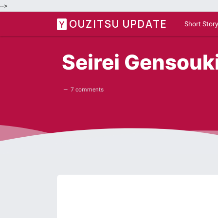
-->
OUZITSU UPDATE
Y
Short Stor
Seirei Gensouk
7 comments