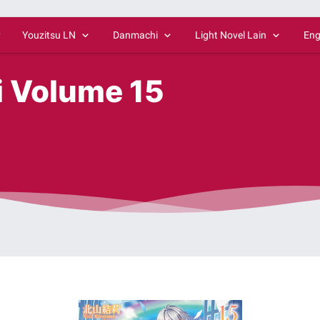
y
Youzitsu LN
Danmachi
Light Novel Lain
Eng
i Volume 15