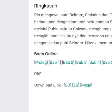
Ringkasan
Rio mengawal putri Beltram, Christina dan 
berhadapan dengan lamaran pertunangan Sak
melalui Rubia, sekutu Galwark, mengharapka
mengkhianati sekutu-nya dan berusaha untu
dengan kedua putri Beltram. Hiroaki memutu
Baca Online
[
Prolog
] [
Bab 1
] [
Bab 2
] [
Bab 3
] [
Bab 4
] [
Bab 
PDF
Download Link : [
GD
] [
ZS
] [
Mega
]