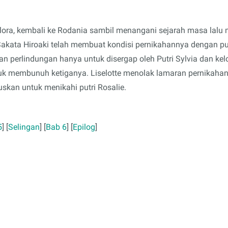
Flora, kembali ke Rodania sambil menangani sejarah masa lalu m
ata Hiroaki telah membuat kondisi pernikahannya dengan putr
n perlindungan hanya untuk disergap oleh Putri Sylvia dan ke
k membunuh ketiganya. Liselotte menolak lamaran pernikahan 
skan untuk menikahi putri Rosalie.
5
] [
Selingan
] [
Bab 6
] [
Epilog
]