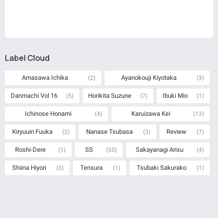
Label Cloud
Amasawa Ichika
Ayanokouji Kiyotaka
(2)
(3)
Danmachi Vol 16
Horikita Suzune
Ibuki Mio
(5)
(7)
(1)
Ichinose Honami
Karuizawa Kei
(4)
(13)
Kiryuuin Fuuka
Nanase Tsubasa
Review
(2)
(3)
(7)
Roshi-Dere
SS
Sakayanagi Arisu
(1)
(55)
(4)
Shiina Hiyori
Tensura
Tsubaki Sakurako
(3)
(1)
(1)