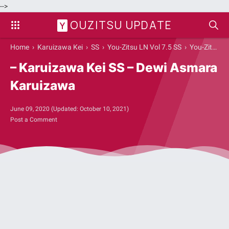
-->
OUZITSU UPDATE
Y
Home
›
Karuizawa Kei
›
SS
›
You-Zitsu LN Vol 7.5 SS
›
You-Zitsu Vol 7.5
– Karuizawa Kei SS – Dewi Asmara
Karuizawa
June 09, 2020
(Updated:
October 10, 2021
)
Post a Comment