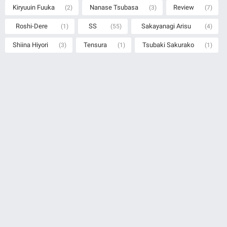
Kiryuuin Fuuka
Nanase Tsubasa
Review
(2)
(3)
(7)
Roshi-Dere
SS
Sakayanagi Arisu
(1)
(55)
(4)
Shiina Hiyori
Tensura
Tsubaki Sakurako
(3)
(1)
(1)