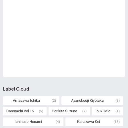
Label Cloud
Amasawa Ichika
Ayanokouji Kiyotaka
(2)
(3)
Danmachi Vol 16
Horikita Suzune
Ibuki Mio
(5)
(7)
(1)
Ichinose Honami
Karuizawa Kei
(4)
(13)