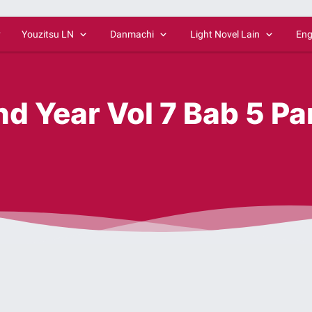
y
Youzitsu LN
Danmachi
Light Novel Lain
Eng
d Year Vol 7 Bab 5 Pa