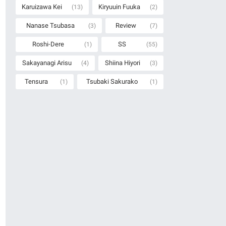
Karuizawa Kei
Kiryuuin Fuuka
(13)
(2)
Nanase Tsubasa
Review
(3)
(7)
Roshi-Dere
SS
(1)
(55)
Sakayanagi Arisu
Shiina Hiyori
(4)
(3)
Tensura
Tsubaki Sakurako
(1)
(1)