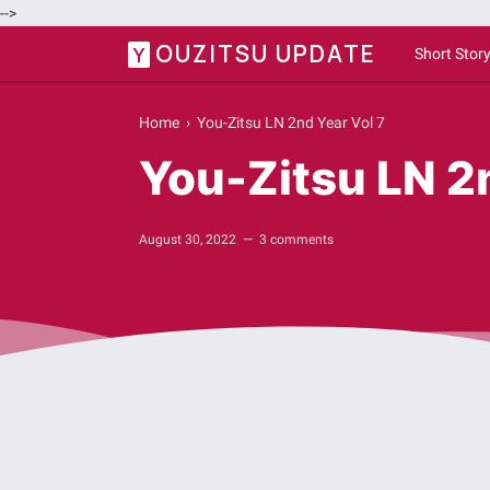
-->
OUZITSU UPDATE
Y
Short Stor
Home
›
You-Zitsu LN 2nd Year Vol 7
You-Zitsu LN 2n
August 30, 2022
3 comments