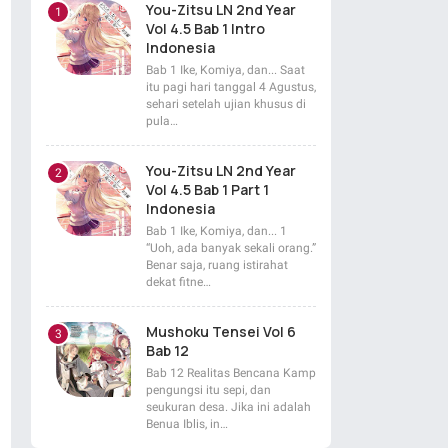
You-Zitsu LN 2nd Year
Vol 4.5 Bab 1 Intro
Indonesia
Bab 1 Ike, Komiya, dan... Saat
itu pagi hari tanggal 4 Agustus,
sehari setelah ujian khusus di
pula…
You-Zitsu LN 2nd Year
Vol 4.5 Bab 1 Part 1
Indonesia
Bab 1 Ike, Komiya, dan... 1
“Uoh, ada banyak sekali orang.”
Benar saja, ruang istirahat
dekat fitne…
Mushoku Tensei Vol 6
Bab 12
Bab 12 Realitas Bencana Kamp
pengungsi itu sepi, dan
seukuran desa. Jika ini adalah
Benua Iblis, in…