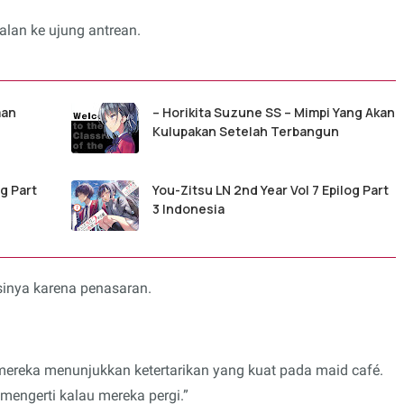
lan ke ujung antrean.
man
– Horikita Suzune SS – Mimpi Yang Akan
Kulupakan Setelah Terbangun
og Part
You-Zitsu LN 2nd Year Vol 7 Epilog Part
3 Indonesia
asinya karena penasaran.
reka menunjukkan ketertarikan yang kuat pada maid café.
imengerti kalau mereka pergi.”