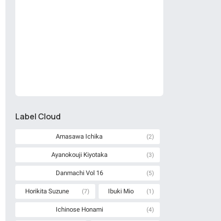
Label Cloud
Amasawa Ichika
(2)
Ayanokouji Kiyotaka
(3)
Danmachi Vol 16
(5)
Horikita Suzune
Ibuki Mio
(7)
(1)
Ichinose Honami
(4)