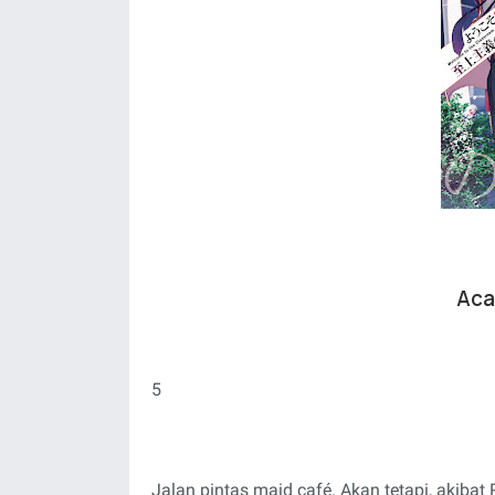
Aca
5
Jalan pintas maid café. Akan tetapi, akiba