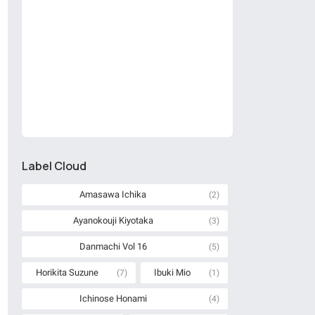
Label Cloud
Amasawa Ichika
(2)
Ayanokouji Kiyotaka
(3)
Danmachi Vol 16
(5)
Horikita Suzune
Ibuki Mio
(7)
(1)
Ichinose Honami
(4)