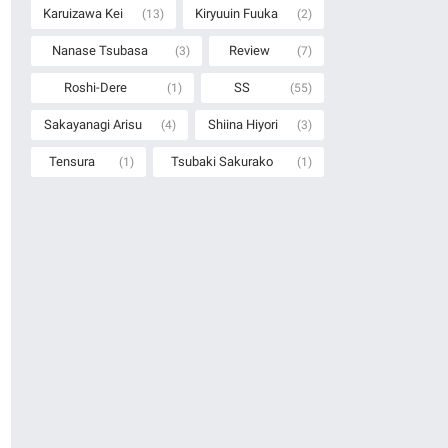
Karuizawa Kei
Kiryuuin Fuuka
(13)
(2)
Nanase Tsubasa
Review
(3)
(7)
Roshi-Dere
SS
(1)
(55)
Sakayanagi Arisu
Shiina Hiyori
(4)
(3)
Tensura
Tsubaki Sakurako
(1)
(1)