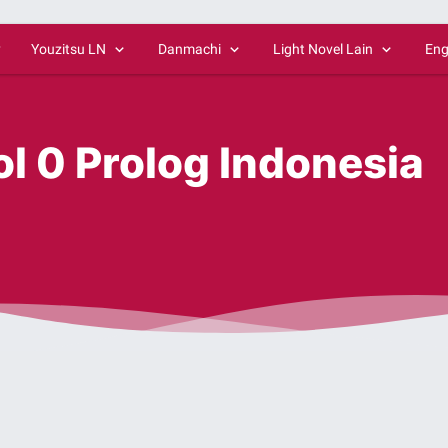
y
Youzitsu LN
Danmachi
Light Novel Lain
Eng
l 0 Prolog Indonesia