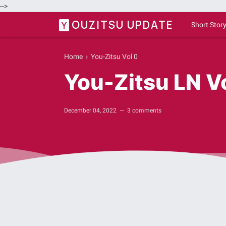
-->
OUZITSU UPDATE
Y
Short Stor
Home
›
You-Zitsu Vol 0
You-Zitsu LN Vo
December 04, 2022
3 comments