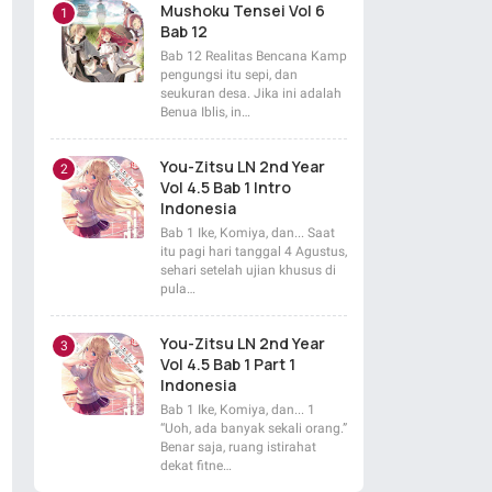
Mushoku Tensei Vol 6
Bab 12
Bab 12 Realitas Bencana Kamp
pengungsi itu sepi, dan
seukuran desa. Jika ini adalah
Benua Iblis, in…
You-Zitsu LN 2nd Year
Vol 4.5 Bab 1 Intro
Indonesia
Bab 1 Ike, Komiya, dan... Saat
itu pagi hari tanggal 4 Agustus,
sehari setelah ujian khusus di
pula…
You-Zitsu LN 2nd Year
Vol 4.5 Bab 1 Part 1
Indonesia
Bab 1 Ike, Komiya, dan... 1
“Uoh, ada banyak sekali orang.”
Benar saja, ruang istirahat
dekat fitne…