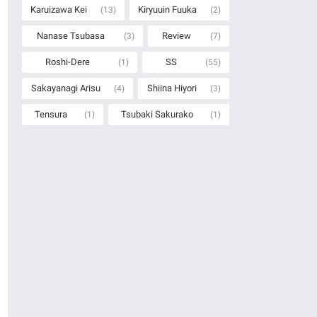
Karuizawa Kei
Kiryuuin Fuuka
(13)
(2)
Nanase Tsubasa
Review
(3)
(7)
Roshi-Dere
SS
(1)
(55)
Sakayanagi Arisu
Shiina Hiyori
(4)
(3)
Tensura
Tsubaki Sakurako
(1)
(1)