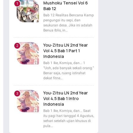
Mushoku Tensei Vol 6
Bab 12
Bab 12 Realitas Bencana Kamp
pengungsi itu sepi, dan
seukuran desa. Jika ini adalah
Benua Iblis, in…
You-Zitsu LN 2nd Year
Vol 4.5 Bab 1 Part 1
Indonesia
Bab 1 Ike, Komiya, dan... 1
“Uoh, ada banyak sekali orang.”
Benar saja, ruang istirahat
dekat fitne…
You-Zitsu LN 2nd Year
Vol 4.5 Bab 1 Intro
Indonesia
Bab 1 Ike, Komiya, dan... Saat
itu pagi hari tanggal 4 Agustus,
sehari setelah ujian khusus di
pula…