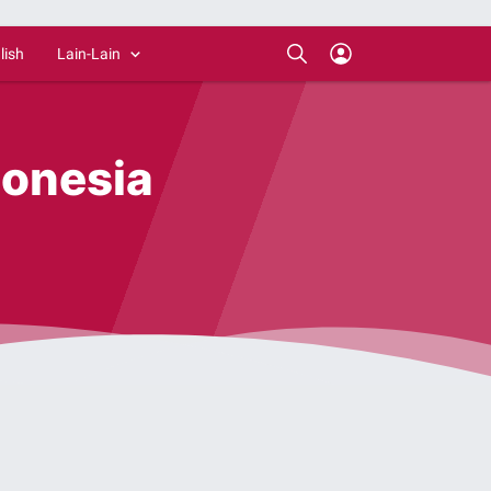
lish
Lain-Lain
donesia