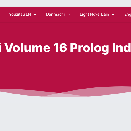
y
Youzitsu LN
Danmachi
Light Novel Lain
Eng
i Volume 16 Prolog In