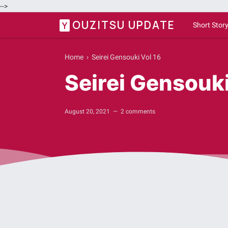
-->
OUZITSU UPDATE
Y
Short Stor
Home
›
Seirei Gensouki Vol 16
Seirei Gensouk
August 20, 2021
2 comments