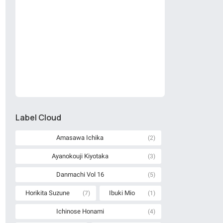
Label Cloud
Amasawa Ichika
(2)
Ayanokouji Kiyotaka
(3)
Danmachi Vol 16
(5)
Horikita Suzune
Ibuki Mio
(7)
(1)
Ichinose Honami
(4)